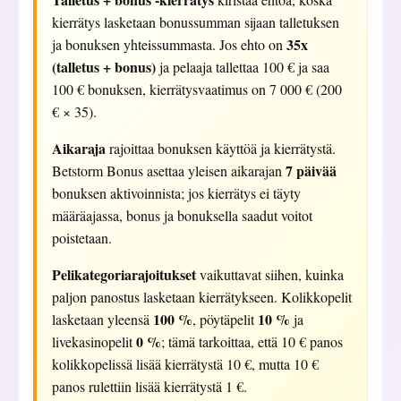
kierrätys lasketaan bonussumman sijaan talletuksen
35x
ja bonuksen yhteissummasta. Jos ehto on
(talletus + bonus)
ja pelaaja tallettaa 100 € ja saa
100 € bonuksen, kierrätysvaatimus on 7 000 € (200
€ × 35).
Aikaraja
rajoittaa bonuksen käyttöä ja kierrätystä.
7 päivää
Betstorm Bonus asettaa yleisen aikarajan
bonuksen aktivoinnista; jos kierrätys ei täyty
määräajassa, bonus ja bonuksella saadut voitot
poistetaan.
Pelikategoriarajoitukset
vaikuttavat siihen, kuinka
paljon panostus lasketaan kierrätykseen. Kolikkopelit
100 %
10 %
lasketaan yleensä
, pöytäpelit
ja
0 %
livekasinopelit
; tämä tarkoittaa, että 10 € panos
kolikkopelissä lisää kierrätystä 10 €, mutta 10 €
panos rulettiin lisää kierrätystä 1 €.