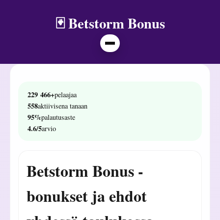
🃏 Betstorm Bonus
229 466+
pelaajaa
558
aktiivisena tanaan
95%
palautusaste
4.6/5
arvio
Betstorm Bonus -
bonukset ja ehdot