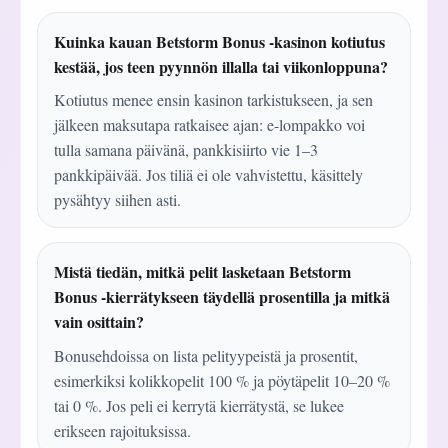
Kuinka kauan Betstorm Bonus -kasinon kotiutus
kestää, jos teen pyynnön illalla tai viikonloppuna?
Kotiutus menee ensin kasinon tarkistukseen, ja sen
jälkeen maksutapa ratkaisee ajan: e-lompakko voi
tulla samana päivänä, pankkisiirto vie 1–3
pankkipäivää. Jos tiliä ei ole vahvistettu, käsittely
pysähtyy siihen asti.
Mistä tiedän, mitkä pelit lasketaan Betstorm
Bonus -kierrätykseen täydellä prosentilla ja mitkä
vain osittain?
Bonusehdoissa on lista pelityypeistä ja prosentit,
esimerkiksi kolikkopelit 100 % ja pöytäpelit 10–20 %
tai 0 %. Jos peli ei kerrytä kierrätystä, se lukee
erikseen rajoituksissa.