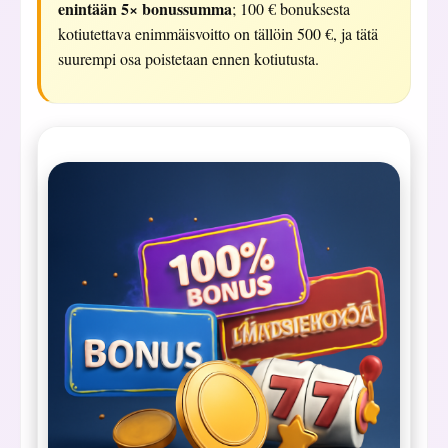
enintään 5× bonussumma
; 100 € bonuksesta
kotiutettava enimmäisvoitto on tällöin 500 €, ja tätä
suurempi osa poistetaan ennen kotiutusta.